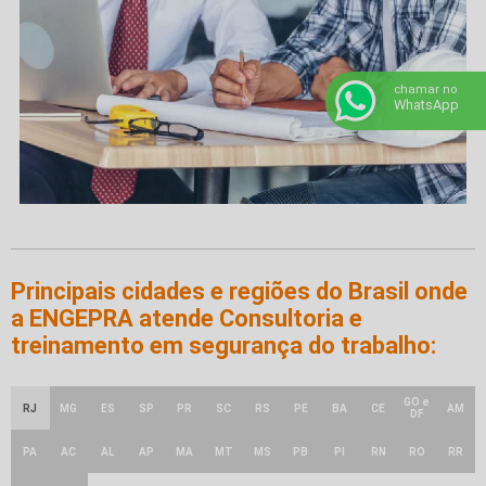
chamar no
WhatsApp
Principais cidades e regiões do Brasil onde
a ENGEPRA atende Consultoria e
treinamento em segurança do trabalho:
GO e
RJ
MG
ES
SP
PR
SC
RS
PE
BA
CE
AM
DF
PA
AC
AL
AP
MA
MT
MS
PB
PI
RN
RO
RR