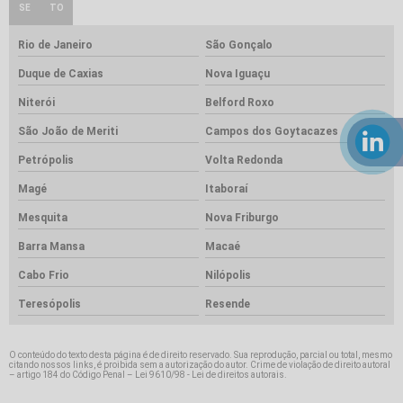
SE
TO
Rio de Janeiro
São Gonçalo
Duque de Caxias
Nova Iguaçu
Niterói
Belford Roxo
São João de Meriti
Campos dos Goytacazes
Petrópolis
Volta Redonda
Magé
Itaboraí
Mesquita
Nova Friburgo
Barra Mansa
Macaé
Cabo Frio
Nilópolis
Teresópolis
Resende
O conteúdo do texto desta página é de direito reservado. Sua reprodução, parcial ou total, mesmo
citando nossos links, é proibida sem a autorização do autor. Crime de violação de direito autoral
– artigo 184 do Código Penal –
Lei 9610/98 - Lei de direitos autorais
.