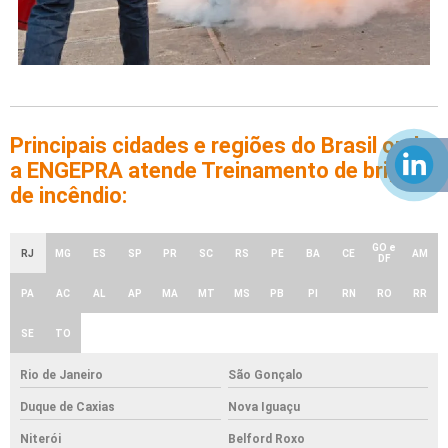
Principais cidades e regiões do Brasil onde
a ENGEPRA atende Treinamento de brigada
de incêndio:
GO e
RJ
MG
ES
SP
PR
SC
RS
PE
BA
CE
AM
DF
PA
AC
AL
AP
MA
MT
MS
PB
PI
RN
RO
RR
SE
TO
Rio de Janeiro
São Gonçalo
Duque de Caxias
Nova Iguaçu
Niterói
Belford Roxo