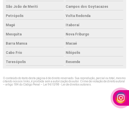
São João de Meriti
Campos dos Goytacazes
Petrópolis
Volta Redonda
Magé
Itaboraí
Mesquita
Nova Friburgo
Barra Mansa
Macaé
Cabo Frio
Nilópolis
Teresópolis
Resende
O conteúdo do texto desta página é de direito reservado. Sua reprodução, parcial ou total, mesmo
citando nossos links, é proibida sem a autorização do autor. Crime de violação de direito autoral
– artigo 184 do Código Penal –
Lei 9610/98 - Lei de direitos autorais
.